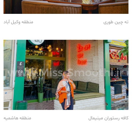
ته چین طوری
منطقه وکیل آباد
کافه رستوران مینیمال
منطقه هاشمیه