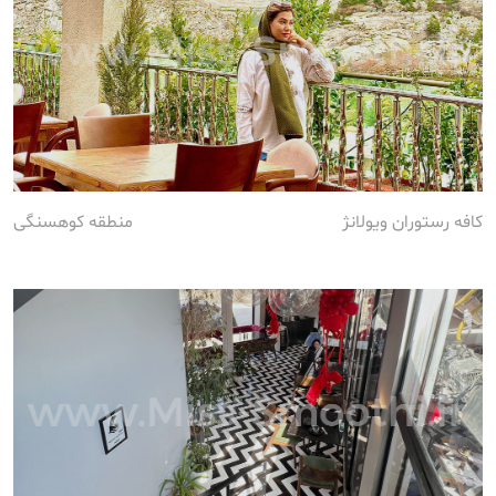
کافه رستوران ویولانژ
منطقه کوهسنگی