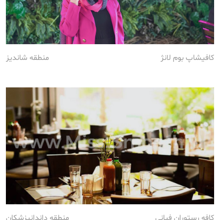
کافیشاپ بوم لانژ
منطقه شاندیز
کافه رستوران فیانی
منطقه داندانپزشکان