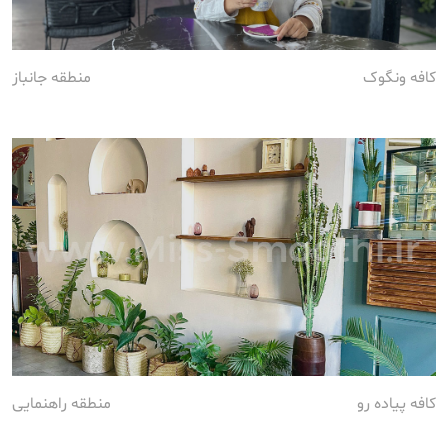
کافه ونگوک
منطقه جانباز
کافه پیاده رو
منطقه راهنمایی