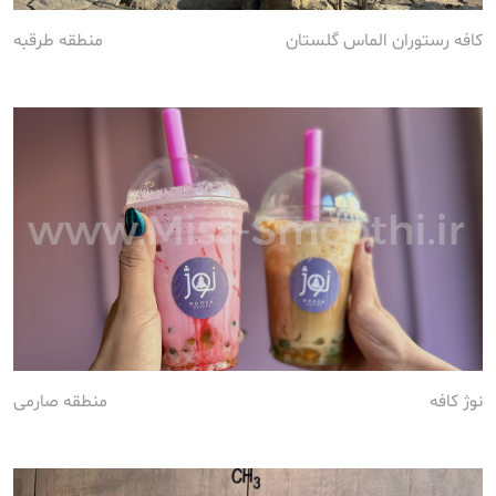
کافه رستوران الماس گلستان
منطقه طرقبه
نوژ کافه
منطقه صارمی