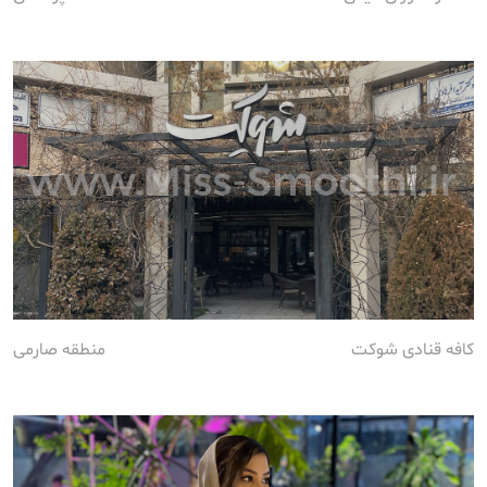
کافه قنادی شوکت
منطقه صارمی