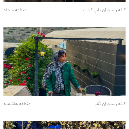
کافه رستوران تاپ کباب
منطقه سجاد
کافه رستوران ثَمَر
منطقه هاشمیه